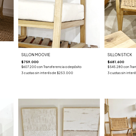
SILLON MOOVIE
SILLON STICK
$759.000
$681.600
$607.200
con
Transferencia o depósito
$545.280
con
Tra
3
cuotas sin interés de
$253.000
3
cuotas sin inter