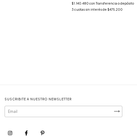
$1.140.480
con
Transferencia o depósito
3
cuotas sin interés de
$475.200
SUSCRIBITE A NUESTRO NEWSLETTER