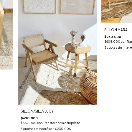
SILLON MARA
$760.000
$608.000
con
Tra
3
cuotas sin inter
SILLON/SILLA LUCY
$690.000
$552.000
con
Transferencia o depósito
3
cuotas sin interés de
$230.000