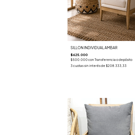
SILLON INDIVIDUAL AMBAR
$625.000
$500.000
con
Transferencia o depósito
3
cuotas sin interés de
$208.333,33