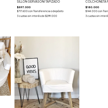
SILLON GERVASONI TAPIZADO
COLCHONETA 
$897.000
$180.000
$717.600
con
Transferencia o depósito
$144.000
con
Tran
3
cuotas sin interés de
$299.000
3
cuotas sin inter