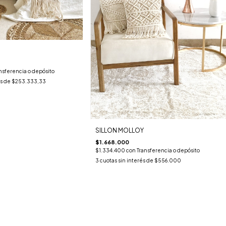
nsferencia o depósito
és de
$253.333,33
SILLON MOLLOY
$1.668.000
$1.334.400
con
Transferencia o depósito
3
cuotas sin interés de
$556.000