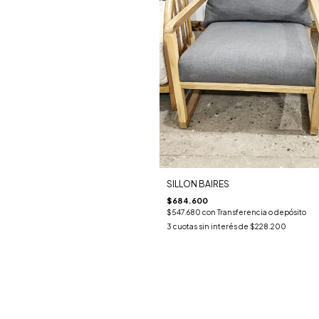
SILLON BAIRES
$684.600
$547.680
con
Transferencia o depósito
3
cuotas sin interés de
$228.200