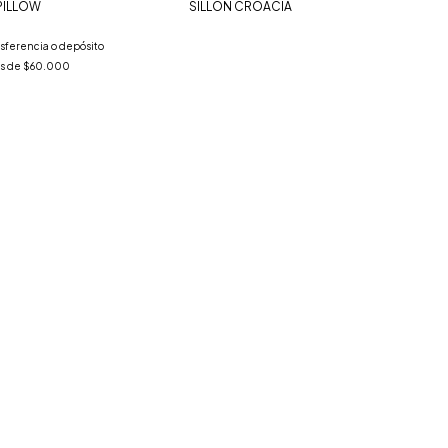
PILLOW
SILLON CROACIA
sferencia o depósito
és de
$60.000