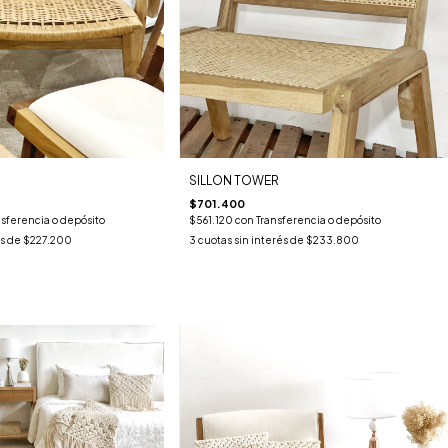
SILLON TOWER
$701.400
nsferencia o depósito
$561.120
con
Transferencia o depósito
és de
$227.200
3
cuotas sin interés de
$233.800