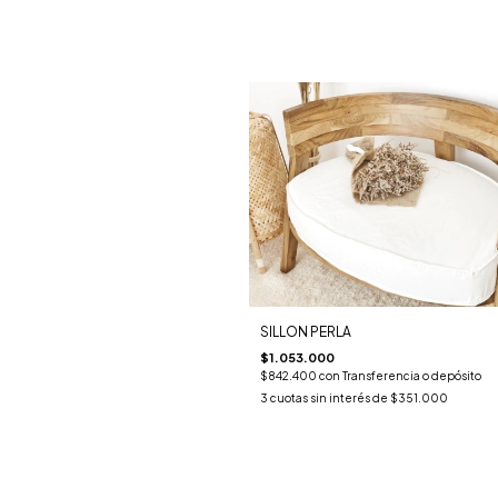
SILLON PERLA
$1.053.000
$842.400
con
Transferencia o depósito
3
cuotas sin interés de
$351.000