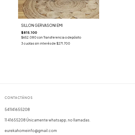
SILLON GERVASONI EMI
$815.100
$652.080
con
Transferencia o depósito
3
cuotas sin interés de
$271.700
CONTACTÁNOS
541141655208
11 41655208 Únicamente whatsapp, no llamadas.
eurekahomeinfo@gmail.com