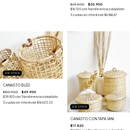
$23.500
$20.900
$16.720
con
Transferencia o depósito
3
cuotas sin interés de
$6.966,67
SIN STOCK
CANASTO BLED
$80.900
$49.900
$39.920
con
Transferencia o depósito
3
cuotas sin interés de
$16.633,33
SIN STOCK
CANASTO CON TAPA JANI
$17.820