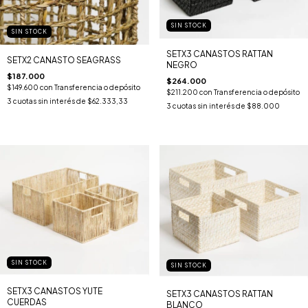
SIN STOCK
SIN STOCK
SETX3 CANASTOS RATTAN
SETX2 CANASTO SEAGRASS
NEGRO
$187.000
$264.000
$149.600
con
Transferencia o depósito
$211.200
con
Transferencia o depósito
3
cuotas sin interés de
$62.333,33
3
cuotas sin interés de
$88.000
SIN STOCK
SIN STOCK
SETX3 CANASTOS YUTE
SETX3 CANASTOS RATTAN
CUERDAS
BLANCO