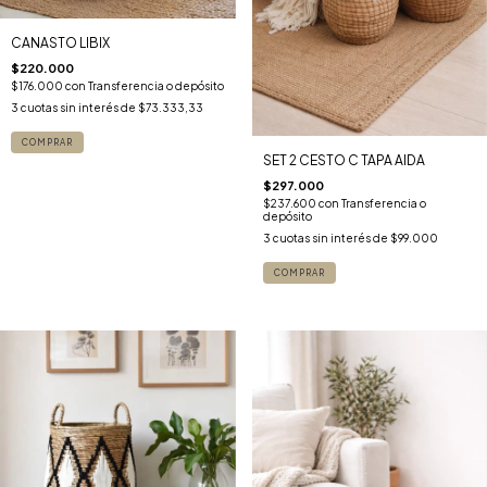
CANASTO LIBIX
$220.000
$176.000
con
Transferencia o depósito
3
cuotas sin interés de
$73.333,33
SET 2 CESTO C TAPA AIDA
$297.000
$237.600
con
Transferencia o
depósito
3
cuotas sin interés de
$99.000