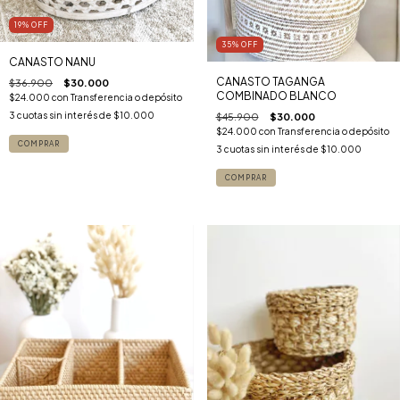
19
%
OFF
35
%
OFF
CANASTO NANU
CANASTO TAGANGA
$36.900
$30.000
COMBINADO BLANCO
$24.000
con
Transferencia o depósito
3
cuotas sin interés de
$10.000
$45.900
$30.000
$24.000
con
Transferencia o depósito
COMPRAR
3
cuotas sin interés de
$10.000