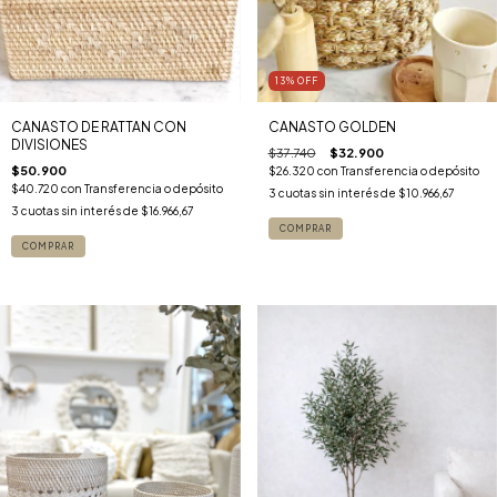
13
%
OFF
CANASTO DE RATTAN CON
CANASTO GOLDEN
DIVISIONES
$37.740
$32.900
$50.900
$26.320
con
Transferencia o depósito
$40.720
con
Transferencia o depósito
3
cuotas sin interés de
$10.966,67
3
cuotas sin interés de
$16.966,67
COMPRAR