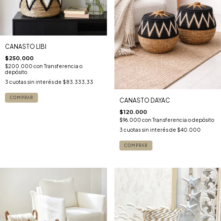
CANASTO LIBI
$250.000
$200.000
con
Transferencia o
depósito
3
cuotas sin interés de
$83.333,33
CANASTO DAYAC
$120.000
$96.000
con
Transferencia o depósito
3
cuotas sin interés de
$40.000
COMPRAR