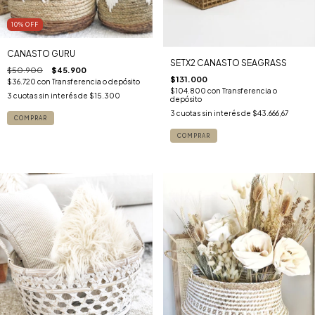
10
%
OFF
CANASTO GURU
SETX2 CANASTO SEAGRASS
$50.900
$45.900
$131.000
$36.720
con
Transferencia o depósito
$104.800
con
Transferencia o
3
cuotas sin interés de
$15.300
depósito
3
cuotas sin interés de
$43.666,67
COMPRAR