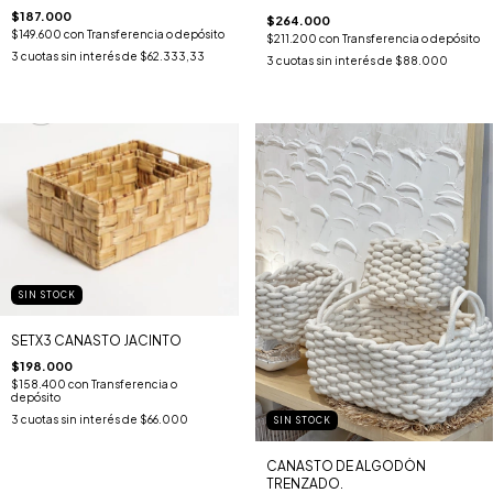
$187.000
$264.000
$149.600
con
Transferencia o depósito
$211.200
con
Transferencia o depósito
3
cuotas sin interés de
$62.333,33
3
cuotas sin interés de
$88.000
SIN STOCK
SETX3 CANASTO JACINTO
$198.000
$158.400
con
Transferencia o
depósito
3
cuotas sin interés de
$66.000
SIN STOCK
CANASTO DE ALGODÒN
TRENZADO.