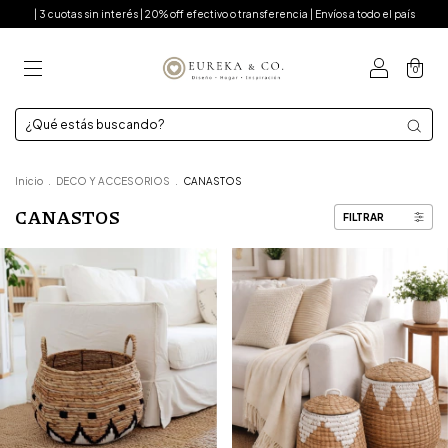
| 3 cuotas sin interés | 20% off efectivo o transferencia | Envíos a todo el país
0
Inicio
.
DECO Y ACCESORIOS
.
CANASTOS
CANASTOS
FILTRAR