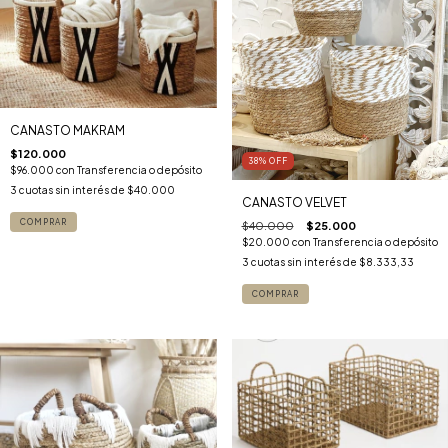
CANASTO MAKRAM
$120.000
38
%
OFF
$96.000
con
Transferencia o depósito
3
cuotas sin interés de
$40.000
CANASTO VELVET
COMPRAR
$40.000
$25.000
$20.000
con
Transferencia o depósito
3
cuotas sin interés de
$8.333,33
COMPRAR