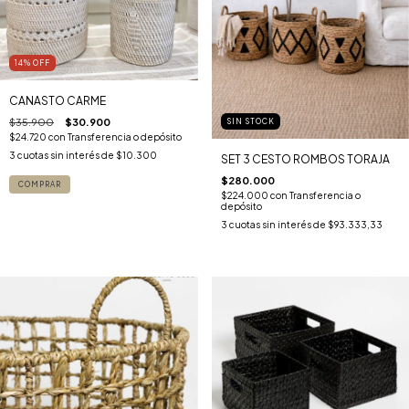
14
%
OFF
CANASTO CARME
$35.900
$30.900
SIN STOCK
$24.720
con
Transferencia o depósito
3
cuotas sin interés de
$10.300
SET 3 CESTO ROMBOS TORAJA
$280.000
COMPRAR
$224.000
con
Transferencia o
depósito
3
cuotas sin interés de
$93.333,33