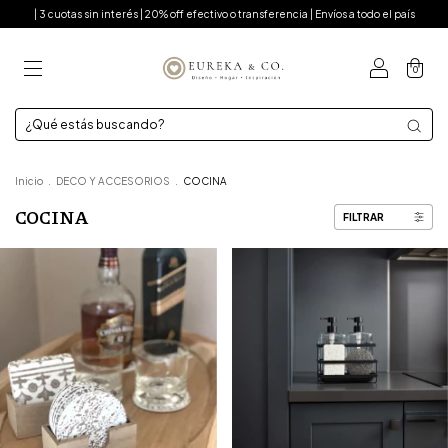
| 3 cuotas sin interés | 20% off efectivo o transferencia | Envíos a todo el país
0
Inicio
.
DECO Y ACCESORIOS
.
COCINA
COCINA
FILTRAR