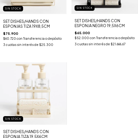
SIN STOCK
SIN STOCK
SET DISHES/HANDS CON
SET DISHES/HANDS CON
ESPONJA NEGRO 19,5X6CM
ESPONJAS TIZA 19X8,5CM
$65.000
$75.900
$52.000
con
Transferencia o depósito
$60.720
con
Transferencia o depósito
3
cuotas sin interés de
$21.666,67
3
cuotas sin interés de
$25.300
SIN STOCK
SET DISHES/HANDS CON
ESPONJA TIZA 19,5X6CM