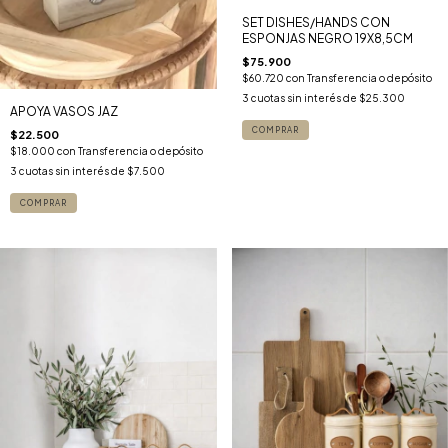
SET DISHES/HANDS CON
ESPONJAS NEGRO 19X8,5CM
$75.900
$60.720
con
Transferencia o depósito
3
cuotas sin interés de
$25.300
APOYA VASOS JAZ
$22.500
$18.000
con
Transferencia o depósito
3
cuotas sin interés de
$7.500
COMPRAR