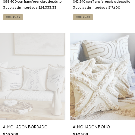
$58.400
con
Transferencia o depósito
$42.240
con
Transferencia o depósito
3
cuotas sin interés de
$24.333,33
3
cuotas sin interés de
$17.600
COMPRAR
ALMOHADON BORDADO
ALMOHADÓN BOHO
$68.900
$49.500