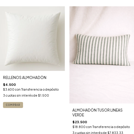
RELLENOS ALMOHADÒN
$4.500
$3.600
con
Transferencia o depósito
3
cuotas sin interés de
$1.500
COMPRAR
ALMOHADÒN TUSOR LINEAS
VERDE
$23.500
$18.800
con
Transferencia o depósito
3
cuotas sin interés de
$7.833,33