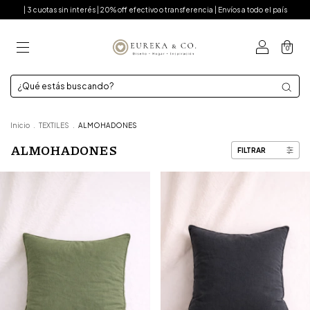
| 3 cuotas sin interés | 20% off efectivo o transferencia | Envíos a todo el país
0
Inicio
.
TEXTILES
.
ALMOHADONES
ALMOHADONES
FILTRAR