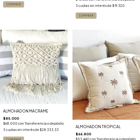
COMPRAR
3
cuotas sin interés de
$19.320
COMPRAR
ALMOHADON MACRAME
$85.000
$68.000
con
Transferencia o depósito
ALMOHADON TROPICAL
3
cuotas sin interés de
$28.333,33
$66.800
$53.440
con
Transferencia o depósito
COMPRAR