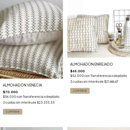
ALMOHADON ENREJADO
$65.000
$52.000
con
Transferencia o depósito
3
cuotas sin interés de
$21.666,67
ALMOHADÓN VENECIA
COMPRAR
$70.000
$56.000
con
Transferencia o depósito
3
cuotas sin interés de
$23.333,33