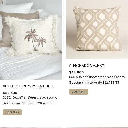
ALMOHADÒN FUNKY
$68.800
$55.040
con
Transferencia o depósito
3
cuotas sin interés de
$22.933,33
ALMOHADON PALMERA TEJIDA
$85.300
$68.240
con
Transferencia o depósito
3
cuotas sin interés de
$28.433,33