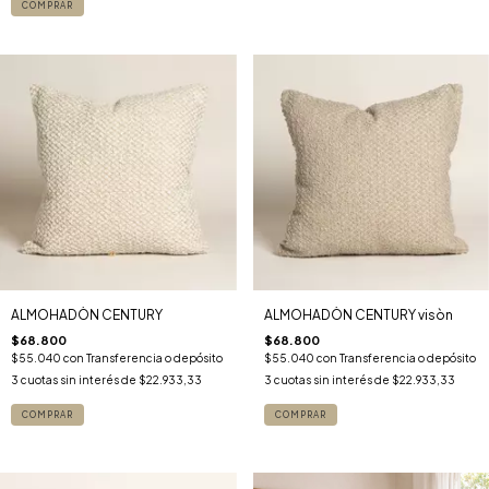
COMPRAR
ALMOHADÒN CENTURY
ALMOHADÒN CENTURY visòn
$68.800
$68.800
$55.040
con
Transferencia o depósito
$55.040
con
Transferencia o depósito
3
cuotas sin interés de
$22.933,33
3
cuotas sin interés de
$22.933,33