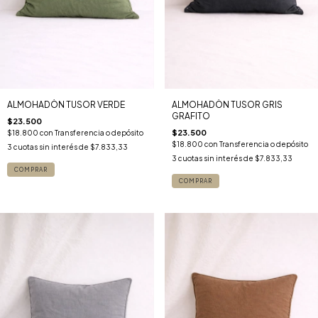
ALMOHADÒN TUSOR VERDE
ALMOHADÒN TUSOR GRIS
GRAFITO
$23.500
$23.500
$18.800
con
Transferencia o depósito
$18.800
con
Transferencia o depósito
3
cuotas sin interés de
$7.833,33
3
cuotas sin interés de
$7.833,33
COMPRAR
COMPRAR