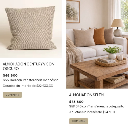
ALMOHADÒN CENTURY VISÒN
OSCURO
$68.800
$55.040
con
Transferencia o depósito
3
cuotas sin interés de
$22.933,33
ALMOHADON SELEM
$73.800
$59.040
con
Transferencia o depósito
3
cuotas sin interés de
$24.600
COMPRAR