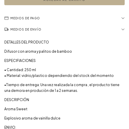
MEDIOS DE PAGO
MEDIOS DE ENVÍO
DETALLES DEL PRODUCTO
Difusor con aroma y palitos de bamboo
ESPECIFIACIONES
• Cantidad: 250 ml
• Material: vidrio/plastico dependiendo del stock del momento
•Tiempo de entrega: Una vez realizada la compra , el producto tiene
una demora en produciòn de 1 a 2 semanas.
DESCRIPCIÓN
Aroma Sweet
Explosivo aroma de vainilla dulce
ENVIO: