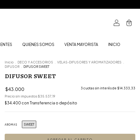
0
UENTES
QUIENES SOMOS
VENTA MAYORISTA
INICIO
Inicio
.
DECO Y ACCESORIOS
.
VELAS-DIFUSORES Y AROMATIZADORES
.
DIFUSOR
.
DIFUSOR SWEET
DIFUSOR SWEET
$43.000
3
cuotas sin interés de
$14.333,33
Precio sin impuestos
$35.537,19
$34.400
con
Transferencia o depósito
SWEET
AROMAS