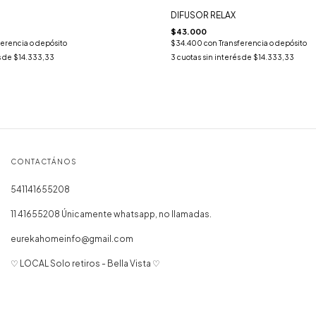
DIFUSOR RELAX
$43.000
ferencia o depósito
$34.400
con
Transferencia o depósito
s de
$14.333,33
3
cuotas sin interés de
$14.333,33
CONTACTÁNOS
541141655208
11 41655208 Únicamente whatsapp, no llamadas.
eurekahomeinfo@gmail.com
♡ LOCAL Solo retiros - Bella Vista ♡