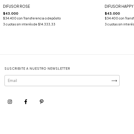
DIFUSOR ROSE
DIFUSOR HAPPY
$43.000
$43.000
$34.400
con
Transferencia o depósito
$34.400
con
Trans
3
cuotas sin interés de
$14.333,33
3
cuotas sin interé
SUSCRIBITE A NUESTRO NEWSLETTER