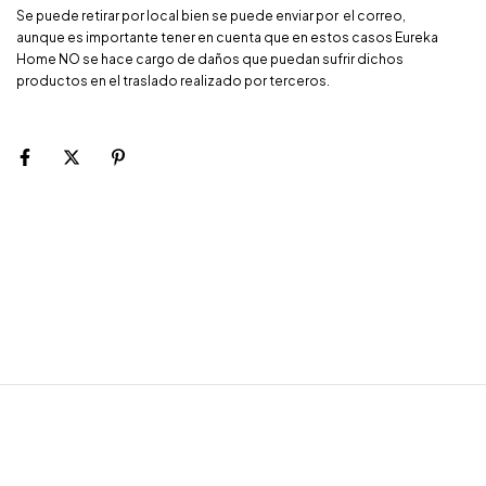
Se puede retirar por local bien se puede enviar por el correo,
aunque es importante tener en cuenta que en estos casos Eureka
Home NO se hace cargo de daños que puedan sufrir dichos
productos en el traslado realizado por terceros.