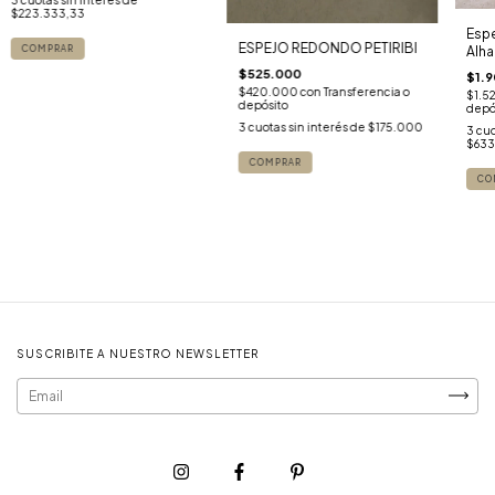
3
cuotas sin interés de
$223.333,33
Espe
ESPEJO REDONDO PETIRIBI
Alh
COMPRAR
$525.000
$1.
$420.000
con
Transferencia o
$1.5
depósito
depó
3
cuotas sin interés de
$175.000
3
cuo
$633
COMPRAR
SUSCRIBITE A NUESTRO NEWSLETTER