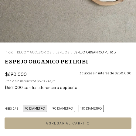
Inicio
.
DECO Y ACCESORIOS
.
ESPEJOS
.
ESPEJO ORGANICO PETIRIBI
ESPEJO ORGANICO PETIRIBI
$690.000
3
cuotas sin interés de
$230.000
Precio sin impuestos
$570.247,93
$552.000
con
Transferencia o depósito
70 DIAMETRO
90 DIAMETRO
110 DIAMETRO
MEDIDAS