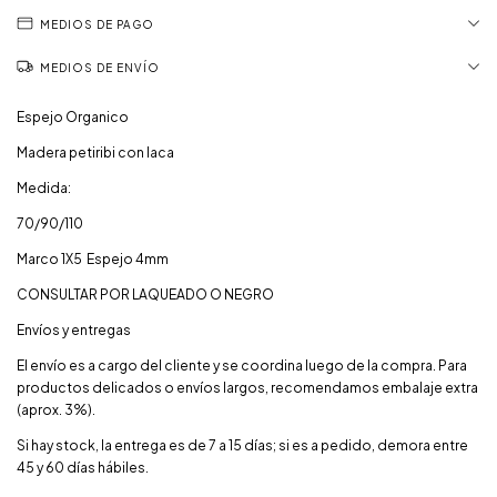
MEDIOS DE PAGO
MEDIOS DE ENVÍO
Espejo Organico
Madera petiribi con laca
Medida:
70/90/110
Marco 1X5 Espejo 4mm
CONSULTAR POR LAQUEADO O NEGRO
Envíos y entregas
El envío es a cargo del cliente y se coordina luego de la compra. Para
productos delicados o envíos largos, recomendamos embalaje extra
(aprox. 3%).
Si hay stock, la entrega es de 7 a 15 días; si es a pedido, demora entre
45 y 60 días hábiles.