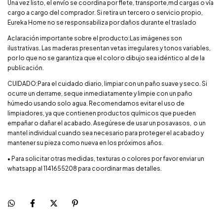
Una vez listo, el envío se coordina por flete, transporte,md cargas o vía
cargo a cargo del comprador. Si retira un tercero o servicio propio,
Eureka Home no se responsabiliza por daños durante el traslado
Aclaración importante sobre el producto:Las imágenes son
ilustrativas. Las maderas presentan vetas irregulares y tonos variables,
por lo que no se garantiza que el color o dibujo sea idéntico al de la
publicación.
CUIDADO:Para el cuidado diario, limpiar con un paño suave y seco. Si
ocurre un derrame, seque inmediatamente y limpie con un paño
húmedo usando solo agua. Recomendamos evitar el uso de
limpiadores, ya que contienen productos químicos que pueden
empañar o dañar el acabado. Asegúrese de usar un posavasos, o un
mantel individual cuando sea necesario para proteger el acabado y
mantener su pieza como nueva en los próximos años.
• Para solicitar otras medidas, texturas o colores por favor enviar un
whatsapp al
1141655208
para coordinar mas detalles.