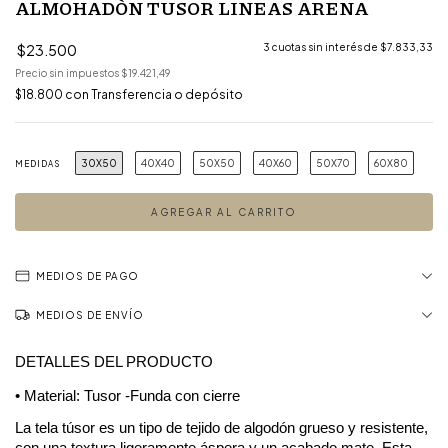
ALMOHADÒN TUSOR LINEAS ARENA
$23.500
3
cuotas sin interés de
$7.833,33
Precio sin impuestos
$19.421,49
$18.800
con
Transferencia o depósito
30X50
40X40
50X50
40X60
50X70
60X80
MEDIDAS
MEDIOS DE PAGO
MEDIOS DE ENVÍO
DETALLES DEL PRODUCTO
• Material: Tusor -Funda con cierre
La tela túsor es un tipo de tejido de algodón grueso y resistente, 