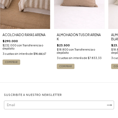
ACOLCHADO RAYAS ARENA
ALMOHADÒN TUSOR ARENA
ALM
K
BLA
$290.000
$23.500
$23
$232.000
con
Transferencia o
depósito
$18.800
con
Transferencia o
$18.
depósito
depó
3
cuotas sin interés de
$96.666,67
3
cuotas sin interés de
$7.833,33
3
cuo
COMPRAR
COMPRAR
CO
SUSCRIBITE A NUESTRO NEWSLETTER