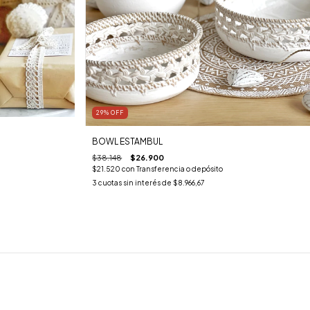
29
%
OFF
BOWL ESTAMBUL
$38.148
$26.900
$21.520
con
Transferencia o depósito
3
cuotas sin interés de
$8.966,67