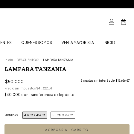
0
UENTES
QUIENES SOMOS
VENTA MAYORISTA
INICIO
Inicio
.
DESCUENTOS!
.
LAMPARA TANZANIA
LAMPARA TANZANIA
$50.000
3
cuotas sin interés de
$16.666,67
Precio sin impuestos
$41.322,31
$40.000
con
Transferencia o depósito
43CM X 45CM
55CM X 75CM
MEDIDAS