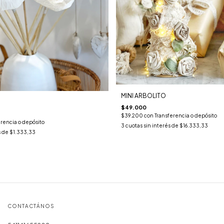
MINI ARBOLITO
$49.000
$39.200
con
Transferencia o depósito
erencia o depósito
3
cuotas sin interés de
$16.333,33
s de
$1.333,33
CONTACTÁNOS