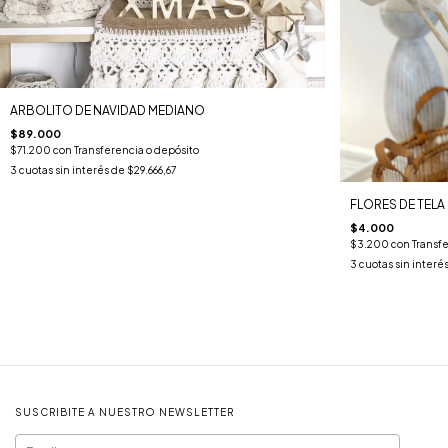
ARBOLITO DE NAVIDAD MEDIANO
$89.000
$71.200
con
Transferencia o depósito
3
cuotas sin interés de
$29.666,67
FLORES DE TELA
$4.000
$3.200
con
Transf
3
cuotas sin interé
SUSCRIBITE A NUESTRO NEWSLETTER