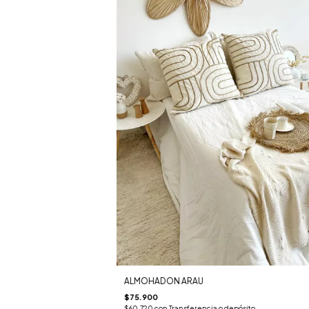
ALMOHADON ARAU
$75.900
$60.720
con
Transferencia o depósito