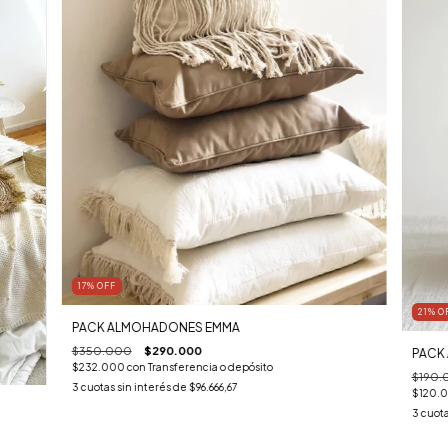
17
%
OFF
21
%
O
PACK ALMOHADONES EMMA
$350.000
$290.000
PACK
$232.000
con
Transferencia o depósito
$190.
3
cuotas sin interés de
$96.666,67
$120.
3
cuota