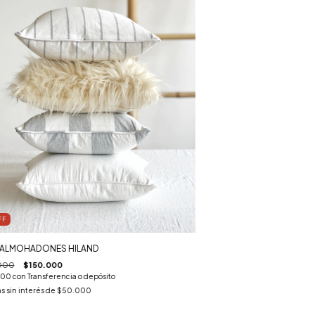
FF
 ALMOHADONES HILAND
000
$150.000
000
con
Transferencia o depósito
s sin interés de
$50.000