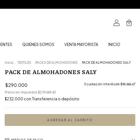
0
UENTES
QUIENES SOMOS
VENTA MAYORISTA
INICIO
Inicio
.
TEXTILES
.
PACKS DE ALMOHADONES
.
PACK DE ALMOHADONES SALY
PACK DE ALMOHADONES SALY
$290.000
3
cuotas sin interés de
$96.666,67
Precio sin impuestos
$239.669,42
$232.000
con
Transferencia o depósito