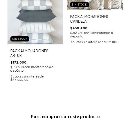
SIN STOCK
PACK ALMOHADONES
CANDELA
$458.400
$366.720
con
Transferencia o
depósito
SIN STOCK
3
cuotas sin interés de
$152.800
PACK ALMOHADONES
ARTUR
$172.000
$137.600
con
Transferencia o
depósito
3
cuotas sin interés de
$57.333,33
Para comprar con este producto