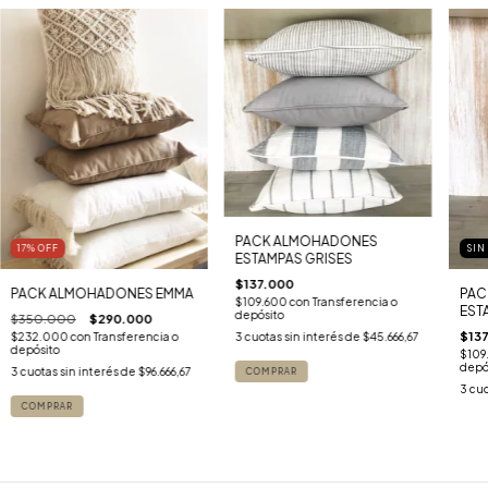
PACK ALMOHADONES
17
%
OFF
SIN
ESTAMPAS GRISES
$137.000
PACK ALMOHADONES EMMA
PAC
$109.600
con
Transferencia o
EST
depósito
$350.000
$290.000
$13
3
cuotas sin interés de
$45.666,67
$232.000
con
Transferencia o
depósito
$109
depó
3
cuotas sin interés de
$96.666,67
3
cuo