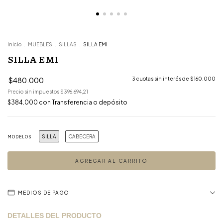
Inicio
.
MUEBLES
.
SILLAS
.
SILLA EMI
SILLA EMI
$480.000
3
cuotas sin interés de
$160.000
Precio sin impuestos
$396.694,21
$384.000
con
Transferencia o depósito
SILLA
CABECERA
MODELOS
MEDIOS DE PAGO
DETALLES DEL PRODUCTO