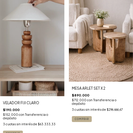
MESA ARLET SET X 2
$890.000
$712.000
con
Transferencia o
VELADOR FIJI CLARO
depósito
3
cuotas sin interés de
$296.666,67
$190.000
$152.000
con
Transferencia o
depósito
3
cuotas sin interés de
$63.333,33